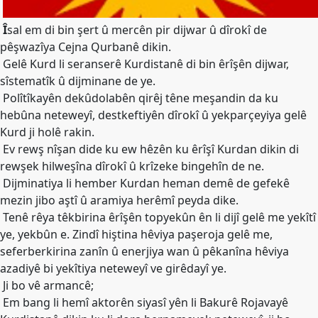
Merkez
Yönetim
Î
sal em di bin şert û mercên pir dijwar û dîrokî de
Kurulu
pêşwazîya Cejna Qurbanê dikin.
Kadın
Gelê Kurd li seranserê Kurdistanê di bin êrîşên dijwar,
Kolları
sîstematîk û dijminane de ye.
Polîtîkayên dekûdolabên qirêj têne meşandin da ku
Parti
hebûna neteweyî, destkeftiyên dîrokî û yekparçeyiya gelê
Meclisi
Kurd ji holê rakin.
İl
Ev rewş nîşan dide ku ew hêzên ku êrîşî Kurdan dikin di
Örgütleri
rewşek hilweşîna dîrokî û krîzeke bingehîn de ne.
Dijminatiya li hember Kurdan heman demê de gefekê
Gençlik
mezin jibo aştî û aramiya herêmî peyda dike.
Kolları
Tenê rêya têkbirina êrîşên topyekûn ên li dijî gelê me yekîtî
GÜNDEM
ye, yekbûn e. Zindî hiştina hêviya paşeroja gelê me,
seferberkirina zanîn û enerjiya wan û pêkanîna hêviya
Basından
azadiyê bi yekîtiya neteweyî ve girêdayî ye.
Basın
Ji bo vê armancê;
Açıklamaları
Em bang li hemî aktorên siyasî yên li Bakurê Rojavayê