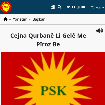
»
Yönetim
»
Başkan
PSK
Cejna Qurbanê Li Gelê Me
Tarihçe
Pîroz Be
Parti
Programı
Parti
Tüzüğü
YÖNETIM
Başkan
Başkan
Yardımcıları