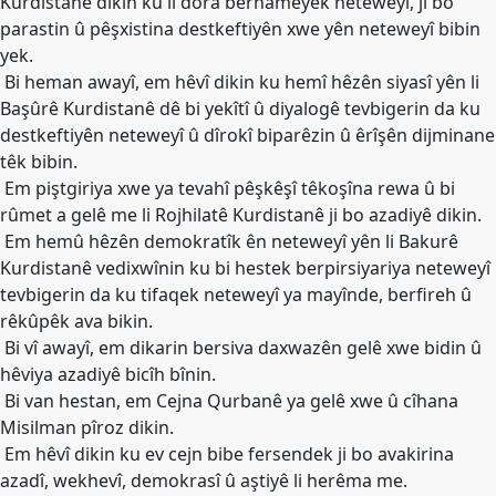
Kurdistanê dikin ku li dora bernameyek neteweyî, ji bo
Etkinlikler
parastin û pêşxistina destkeftiyên xwe yên neteweyî bibin
yek.
Ziyaretler
Bi heman awayî, em hêvî dikin ku hemî hêzên siyasî yên li
PSK
Başûrê Kurdistanê dê bi yekîtî û diyalogê tevbigerin da ku
TV
destkeftiyên neteweyî û dîrokî biparêzin û êrîşên dijminane
têk bibin.
YAYıNLAR
Em piştgiriya xwe ya tevahî pêşkêşî têkoşîna rewa û bi
Broşür
rûmet a gelê me li Rojhilatê Kurdistanê ji bo azadiyê dikin.
Em hemû hêzên demokratîk ên neteweyî yên li Bakurê
Bültenler
Kurdistanê vedixwînin ku bi hestek berpirsiyariya neteweyî
Raporlar
tevbigerin da ku tifaqek neteweyî ya mayînde, berfireh û
rêkûpêk ava bikin.
Deklerasyonlar
Bi vî awayî, em dikarin bersiva daxwazên gelê xwe bidin û
hêviya azadiyê bicîh bînin.
İLETIŞIM
Bi van hestan, em Cejna Qurbanê ya gelê xwe û cîhana
Misilman pîroz dikin.
Em hêvî dikin ku ev cejn bibe fersendek ji bo avakirina
azadî, wekhevî, demokrasî û aştiyê li herêma me.