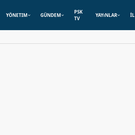
PSK
YÖNETIM
GÜNDEM
YAYıNLAR
İ
TV