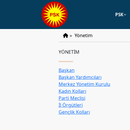
PSK
PSK
»
Yönetim
Tarihçe
YÖNETİM
Parti
Programı
Başkan
Parti
Başkan Yardımcıları
Tüzüğü
Merkez Yönetim Kurulu
YÖNETIM
Kadın Kolları
Parti Meclisi
Başkan
İl Örgütleri
Gençlik Kolları
Başkan
Yardımcıları