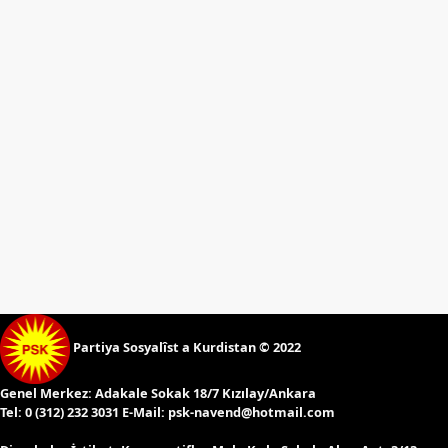
Etkinlikler
Ziyaretler
PSK
TV
YAYıNLAR
Broşür
Bültenler
Raporlar
Deklerasyonlar
İLETIŞIM
Partiya Sosyalîst a Kurdistan © 2022
Genel Merkez:
Adakale Sokak 18/7 Kızılay/Ankara
Tel:
0 (312) 232 3031 E-Mail:
psk-navend@hotmail.com