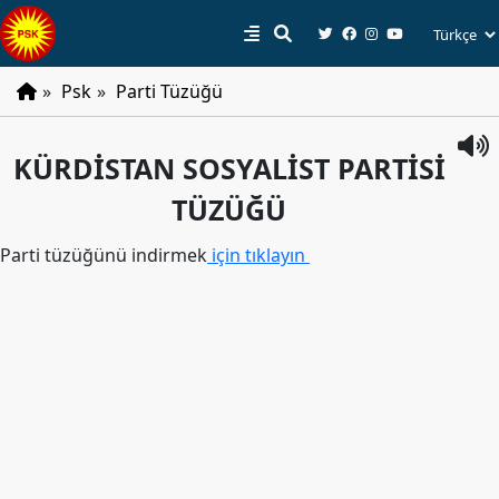
»
Psk
»
Parti Tüzüğü
PSK
KÜRDİSTAN SOSYALİST PARTİSİ
Tarihçe
TÜZÜĞÜ
Parti
Programı
Parti tüzüğünü indirmek
için tıklayın
Parti
Tüzüğü
YÖNETIM
Başkan
Başkan
Yardımcıları