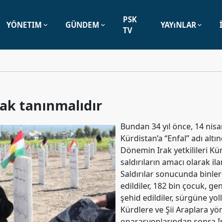
PSK
YÖNETIM
GÜNDEM
YAYıNLAR
TV
rak tanınmalıdır
Bundan 34 yıl önce, 14 nis
Kürdistan’a “Enfal” adı altın
Dönemin Irak yetkilileri K
saldırıların amacı olarak ilan
Saldırılar sonucunda binlerc
edildiler, 182 bin çocuk, ge
şehid edildiler, sürgüne yolla
Kürdlere ve Şii Araplara yön
oparasyonlarından sonra Ir