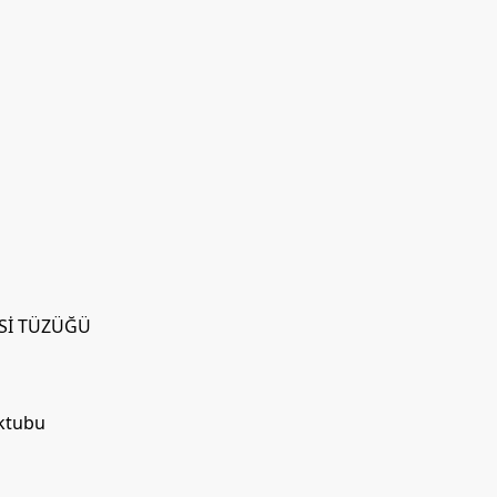
İSİ TÜZÜĞÜ
ektubu