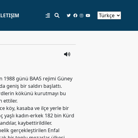
İLETIŞIM
an 1988 günü BAAS rejimi Güney
da geniş bir saldırı başlattı.
ürdlerin kökünü kurutmayı bu
 ettiler.
e köy, kasaba ve ilçe yerle bir
nç yaşlı kadın-erkek 182 bin Kürd
ndılar, kaybettirildiler.
elik gerçekleştirilen Enfal
ak bir toplu mezarlar ülkesi