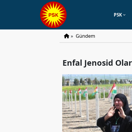
PSK
PSK
»
Gündem
Tarihçe
Parti
Enfal Jenosid Ola
Programı
Parti
Tüzüğü
YÖNETIM
Başkan
Başkan
Yardımcıları