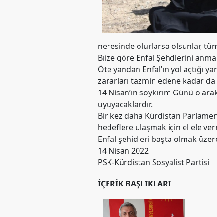
Merkez
Yönetim
Kurulu
Kadın
neresinde olurlarsa olsunlar, tüm 
Kolları
Bıize göre Enfal Şehdlerini anma
Öte yandan Enfal’ın yol açtığı ya
Parti
Meclisi
zararları tazmin edene kadar d
14 Nisan’ın soykırım Günü olarak 
İl
uyuyacaklardır.
Örgütleri
Bir kez daha Kürdistan Parlamento
hedeflere ulaşmak için el ele ve
Gençlik
Kolları
Enfal şehidleri başta olmak üzer
14 Nisan 2022
GÜNDEM
PSK-Kürdistan Sosyalist Partisi
Basından
İÇERIK BAŞLIKLARI
Basın
Açıklamaları