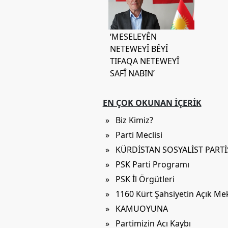
Etkinlikler
Ziyaretler
‘MESELEYÊN
PSK
NETEWEYÎ BÊYÎ
TV
TIFAQA NETEWEYÎ
SAFÎ NABIN’
YAYıNLAR
Broşür
EN ÇOK OKUNAN İÇERIK
Bültenler
» Biz Kimiz?
Raporlar
» Parti Meclisi
» KÜRDİSTAN SOSYALİST PART
Deklerasyonlar
» PSK Parti Programı
İLETIŞIM
» PSK İl Örgütleri
» 1160 Kürt Şahsiyetin Açık M
» KAMUOYUNA
» Partimizin Acı Kaybı