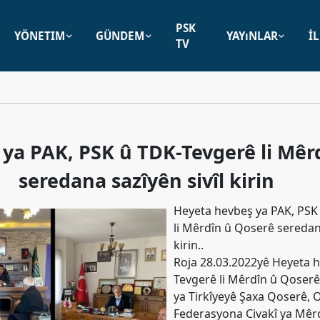
PSK
YÖNETIM
GÜNDEM
YAYıNLAR
İ
TV
ya PAK, PSK û TDK-Tevgerê li Mêr
seredana sazîyên sivîl kirin
Heyeta hevbeş ya PAK, PSK
li Mêrdîn û Qoserê seredan
kirin..
Roja 28.03.2022yê Heyeta h
Tevgerê li Mêrdîn û Qoser
ya Tirkîyeyê Şaxa Qoserê, 
Federasyona Civakî ya Mêrd