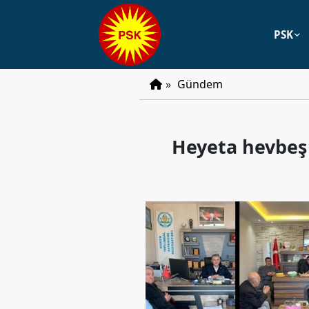
PSK
PSK
»
Gündem
Tarihçe
Parti
Heyeta hevbeş 
Programı
Parti
Tüzüğü
YÖNETIM
Başkan
Başkan
Yardımcıları