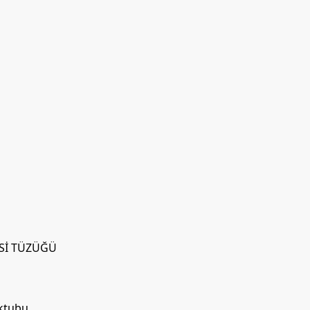
İSİ TÜZÜĞÜ
ektubu