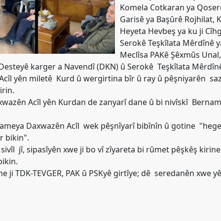
Komela Cotkaran ya Qoserê
Garisê ya Başûrê Rojhilat, 
Heyeta Hevbeş ya ku ji Cîhg
Serokê Teşkîlata Mêrdînê 
Meclîsa PAKê Şêxmûs Unal
steyê karger a Navendî (DKN) û Serokê Teşkîlata Mêrdînê 
l yên miletê Kurd û wergirtina bîr û ray û pêşniyarên sazî
rin.
xwazên Acîl yên Kurdan de zanyarî dane û bi nivîskî Berna
nameya Daxwazên Acîl wek pêşnîyarî bibînîn û gotine "hege
 bikin".
vîl jî, sipasîyên xwe ji bo vî zîyareta bi rûmet pêşkêş kiri
ikin.
 me ji TDK-TEVGER, PAK û PSKyê girtîye; dê seredanên xwe 