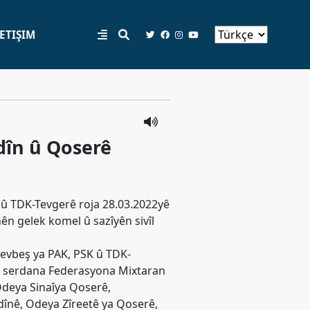
LETIŞIM
dîn û Qoserê
 û TDK-Tevgerê roja 28.03.2022yê
ên gelek komel û sazîyên sivîl
evbeş ya PAK, PSK û TDK-
ê serdana Federasyona Mixtaran
Odeya Sinaîya Qoserê,
înê, Odeya Zîreetê ya Qoserê,