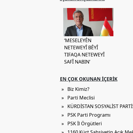
Etkinlikler
Ziyaretler
PSK
TV
‘MESELEYÊN
YAYıNLAR
NETEWEYÎ BÊYÎ
TIFAQA NETEWEYÎ
Broşür
SAFÎ NABIN’
Bültenler
Raporlar
EN ÇOK OKUNAN İÇERIK
» Biz Kimiz?
Deklerasyonlar
» Parti Meclisi
İLETIŞIM
» KÜRDİSTAN SOSYALİST PART
» PSK Parti Programı
» PSK İl Örgütleri
» 1160 Kürt Şahsiyetin Açık M