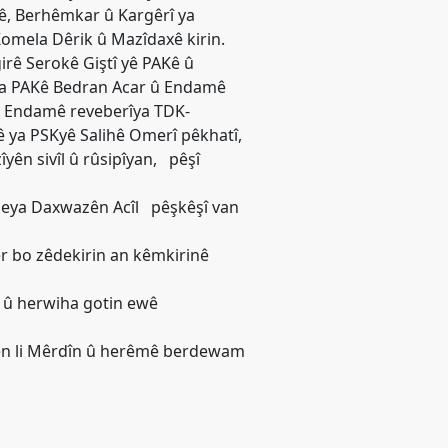
, Berhêmkar û Kargêrî ya
Komela Dêrik û Mazîdaxê kirin.
irê Serokê Giştî yê PAKê û
ya PAKê Bedran Acar û Endamê
, Endamê reveberîya TDK-
ya PSKyê Salihê Omerî pêkhatî,
yên sivîl û rûsipîyan, pêşî
meya Daxwazên Acîl pêşkêşî van
r bo zêdekirin an kêmkirinê
ne û herwiha gotin ewê
yên li Mêrdîn û herêmê berdewam