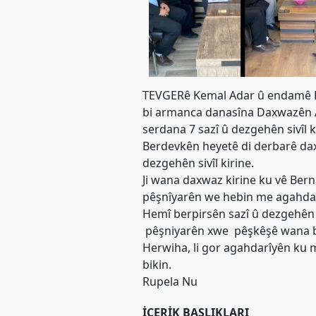
Merkez
Yönetim
Kurulu
Kadın
Kolları
TEVGERê Kemal Adar û endamê De
Parti
bi armanca danasîna Daxwazên Acî
Meclisi
serdana 7 sazî û dezgehên sivîl ki
İl
Berdevkên heyetê di derbarê da
Örgütleri
dezgehên sivîl kirine.
Ji wana daxwaz kirine ku vê Ber
Gençlik
pêşnîyarên we hebin me agahdar
Kolları
Hemî berpirsên sazî û dezgehên si
GÜNDEM
pêşniyarên xwe pêşkêşê wana b
Herwiha, li gor agahdarîyên ku
Basından
bikin.
Rupela Nu
Basın
Açıklamaları
İÇERIK BAŞLIKLARI