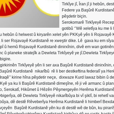
Tirkîye jî, Îran jî ji hebûn, d
Federe ya Başûrê Kurdistanê 
pêşdetir biçin.
Serokomarê Tirkîyeyê Recep 
gotibû ‘’Wê xeletîya ku me li
u hebûn û helwest û kiryarên xelet yên PKKyê yên li Rojavayê 
li ser Rojavayê Kurdistanê re xweştir dike. Lê
gava ku em sîyas
Sipî û hemû Rojavayê Kurdistanê dinirxînin, divê em wan gotinên
c û planeke stratejîk a Dewleta Tirkîyeyê ye jî.Dewleta Tirkîye
bigire.
rkirinên Tirkîyeyê yên li ser axa Başûrê Kurdistanê dinirxînin,
i Başûrê Kurdistanê
nikarîbû
rê li ber destkeftina federalî ya H
Iraqê’’ kirine hîna pêşdetir neçe,
dixwaze Kurd lawaz bibin û des
yê ya ku li Başûrê Kurdistanê dimeşîne, rê ji vê armanc û plan
o, Serokatî, Hikûmet û Hêzên Pêşmergeyên Herêma Kurdistanê gu
erîya, dê Dewleta Tirkîyeyê nikarîbûya bi vî şiklî, bi rehetî va
bûya, dê destê Rêveberîya Herêma Kurdistanê li himberî Bexdayê 
vçeyên
Başûrê Kurdistanê yên ku di destê wê de bûn, ku piranî
eslîmî RêveberîyaHerêma Kurdistanê kiribûya dê ne rastir, baştir 