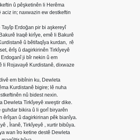
estkeftin û pêşketinên li Herêma
aciz in; naxwazin ew destkeftin
Tayîp Erdoğan pir bi aşkereyî
 Bakurê Iraqê kirîye, emê li Bakurê
Kurdistanê û bêtifaqîya kurdan,
rê
et, êrîş û dagirkirinên Tirkîyeyê
 Erdoganî ji bîr nekin û em
yê li Rojavayê Kurdistanê, dixwaze
 divê em bibînin ku, Dewleta
erêma Kurdistanê bigire; lê nuha
tkeftinên nû bidest nexin.
a Dewleta Tirkîyeyê xweştir dike.
hdar bikira û li gorî biryarên
n êrîşan û dagirkirinan pêk bianîya.
, Îranê, Tirkîyeyê , xurtir bibûya.
ya wan îro ketine destê Dewleta
û maqûltir bûya.