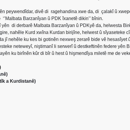
ên peywendîdar, divê di
ragehandina xwe da, di
çalakî û xwe
e
‘’Malbata Barzanîyan û PDK îxanetê dikin’’ bînin.
î yên
di derbarê Malbata Barzanîyan û PDKyê da, helwesta Birê
igire, nahêle Kurd xwîna Kurdan birijîne, helwest û sîyaseteke 
a jî nehêle ku kes bi gotinên nexweş zerarê bide vê hesasîyet 
teke neteweyî, niştimanî li serwerî û destkeftinên federe yên 
yên ku birînên kûr di bîr û hest û hişmendîya miletê me de veke
)
anê)
k a Kurdistanê)