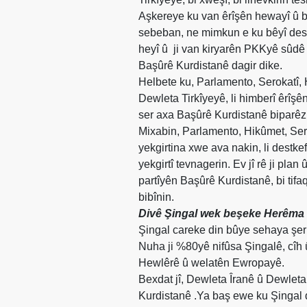
Etkinlikler
Aşkereye ku van êrîşên hewayî û be
sebeban, ne mimkun e ku bêyî des
Ziyaretler
heyî û
ji van kiryarên PKKyê sûdê 
PSK
Başûrê Kurdistanê dagir dike.
TV
Helbete ku, Parlamento, Serokatî, 
Dewleta Tirkîyeyê, li himberî êrîş
YAYıNLAR
ser axa Başûrê Kurdistanê biparêzin
Broşür
Mixabin, Parlamento, Hikûmet, Ser
yekgirtina xwe ava nakin, li destk
Bültenler
yekgirtî tevnagerin. Ev jî rê ji pla
Raporlar
partîyên Başûrê Kurdistanê, bi tif
bibînin.
Deklerasyonlar
Divê Şingal wek beşeke Herêma 
Şingal careke din bûye sehaya şer
İLETIŞIM
Nuha ji %80yê nifûsa Şingalê, cîh 
Hewlêrê û welatên Ewropayê.
Bexdat jî, Dewleta Îranê û Dewleta
Kurdistanê .Ya baş ewe ku Şingal d