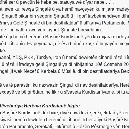
 cîhê şer û pevçûn lê hebe be, statuya wê dîyar nebe.…’’.
st
ewe ku, rewşa Şingalê û ya hemû navçeyên ku mijara madeya
 Şingalê bikaribin vegerin Şingalê û
li gorî taybetmendîyên dînî
î ya Gelê Şingalê di bin desthilatdarî û alîkarîya Parlamento,
e , bi mafên xwe yên taybet
Şingalê birêvebibin.
galê û ji hemû herêmên Başûrê Kurdistanê yên ku mijara madeya
ê bicîh anîn. Ev peymana, dê êşa birînên xuşk û biryayên me yê
ike.
Şahbî, YBŞ, PKK, Turkîye, Îran û hemû dewletên cîhanê rêzê li 
û rêzê li îradeya gelê Şingalê ya di hibijartina 10ê Cotmeha 20
ingal
jî wek Necef û Kerbela û Mûsilê, di bin desthilatdarîya Bex
yê ve tê parastin, ku naxwazin Şingal
di nav desthilatdarîya He
ayê ve bê girêdan, ne fikir û sîyaseta Kurdistanîyan e, bi tu a
 Rêveberîya Herêma Kurdistanê bigire
 Başûrê Kurdistanê dûr bixe, divê dawî li vî
şerê çekdarî yê zer
yasî, hemû dewletên herêmê û cîhanê, li her alîyekî Başûrê Ku
biryarên Parlamento, Serokatî, Hikûmet û Hêzên Pêşmerge yên He