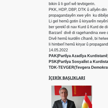
bikin û li gorî wê tevbigerin.
PKK, HDP, DBP, DTK û alîyên din 
propagandayên xwe yên
ku dibêj
Li gel hemû gotin û kiryarên neyên
ber şerekî di nav Kurd û Kurd de d
Barzanî
divê di ragehandina xwe d
Divê hemû kurdên cîhanê, bi helwes
li himberî hemû kiryar û propaganda
14.05.2022
PAK(Partîya Azadîya Kurdistanê
PSK(Partîya Sosyalîst a Kurdist
TDK-TEVGER(Tevgera Demokratî
İÇERIK BAŞLIKLARI