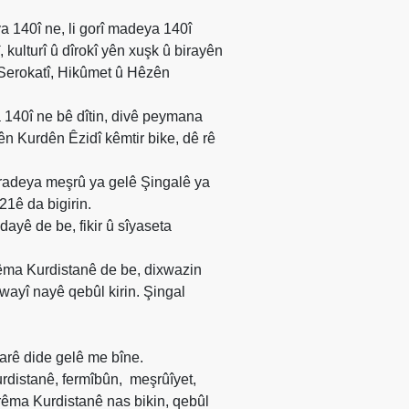
 140î ne, li gorî madeya 140î
, kulturî û dîrokî yên xuşk û birayên
 Serokatî, Hikûmet û Hêzên
 140î ne bê dîtin, divê peymana
n Kurdên Êzidî kêmtir bike, dê rê
îradeya meşrû ya gelê Şingalê ya
21ê da bigirin.
dayê de be, fikir û sîyaseta
rêma Kurdistanê de be, dixwazin
wayî nayê qebûl kirin. Şingal
arê dide gelê me bîne.
rdistanê, fermîbûn,
meşrûîyet,
rêma Kurdistanê nas bikin, qebûl