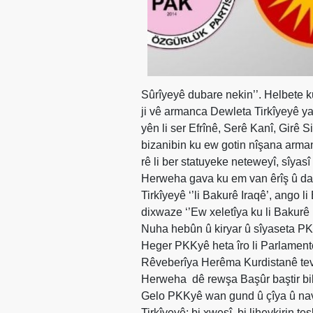
Merkez
Yönetim
Kurulu
Kadın
Kolları
Sûrîyeyê dubare nekin’’. Helbete k
Parti
ji vê armanca Dewleta Tirkîyeyê ya 
Meclisi
yên li ser Efrînê, Serê Kanî, Girê 
İl
bizanibin ku ew gotin nîşana arman
Örgütleri
rê li ber statuyeke neteweyî, sîyasî 
Herweha gava ku em van êrîş û dagi
Gençlik
Tirkîyeyê ‘’li Bakurê Iraqê’, ango l
Kolları
dixwaze ‘’Ew xeletîya ku li Bakurê 
GÜNDEM
Nuha hebûn û kiryar û sîyaseta PKK
Heger PKKyê heta îro li Parlament
Basından
Rêveberîya Herêma Kurdistanê tevbig
Basın
Herweha
dê rewşa Başûr baştir bi
Açıklamaları
Gelo PKKyê wan gund û çîya û na
Tirkîyeyê; bi xweşî, bi lihevkirin t