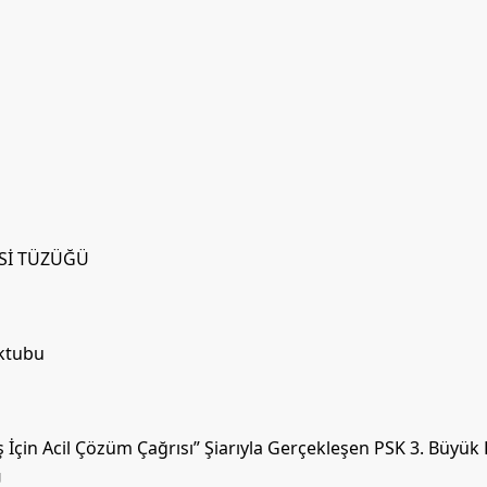
İSİ TÜZÜĞÜ
ektubu
İçin Acil Çözüm Çağrısı” Şiarıyla Gerçekleşen PSK 3. Büyük
U