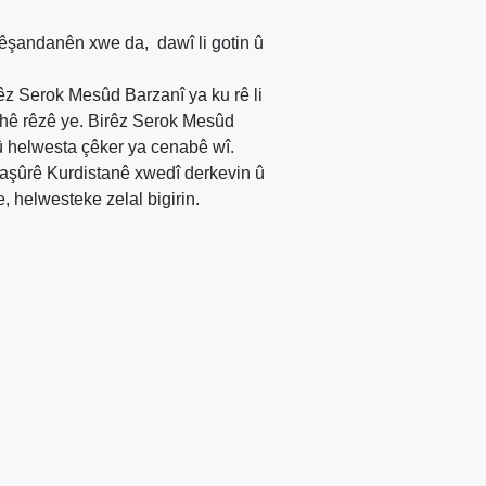
pêşandanên xwe da,
dawî li gotin û
z Serok Mesûd Barzanî ya ku rê li
cîhê rêzê ye. Birêz Serok Mesûd
û helwesta çêker ya cenabê wî.
Başûrê Kurdistanê xwedî derkevin û
, helwesteke zelal bigirin.