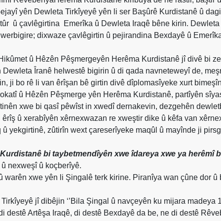
jayî yên Dewleta Tirkîyeyê yên li ser Başûrê Kurdistanê û dagir
tûr
û çavlêgirtina
Emerîka û Dewleta Iraqê bêne kirin. Dewleta 
werbigire; dixwaze çavlêgirtin û pejirandina Bexdayê û Emerîka 
Hikûmet û Hêzên Pêşmergeyên Herêma Kurdistanê jî divê bi zelalî 
ên Dewleta Îranê helwestê bigirin û di qada navneteweyî de, meşr
, ji bo rê li van êrîşan bê girtin divê dîplomasîyeke xurt bimeşîn
okatî û Hêzên Pêşmerge yên Herêma Kurdistanê, partîyên sîyas
eftinên xwe bi qasî pêwîst in xwedî dernakevin, dezgehên dewl
n û êrîş û xerabîyên xêrnexwazan re xweştir dike û kêfa van xêrnex
aq û yekgirtinê, zûtirîn wext çareserîyeke maqûl û mayînde ji pi
Kurdistanê bi taybetmendîyên xwe îdareya xwe ya herêmî b
 û nexweşî û koçberîyê.
û warên xwe yên li Şingalê terk kirine. Piranîya wan çûne dor û
 Tirkîyeyê jî dibêjin ‘’Bila Şingal û navçeyên ku mijara madey
i destê Artêşa Iraqê, di destê Bexdayê da be, ne di destê Rêv