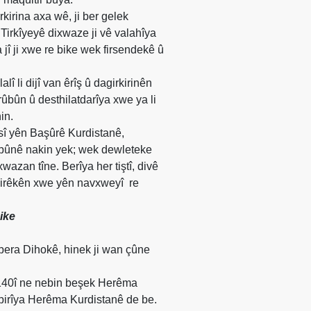
kirina axa wê, ji ber gelek
Tirkîyeyê dixwaze ji vê valahîya
jî ji xwe re bike wek firsendekê û
li dijî van êrîş û dagirkirinên
ûbûn û desthilatdarîya xwe ya li
in.
î yên Başûrê Kurdistanê,
etbûnê nakin yek; wek dewleteke
wazan tîne. Berîya her tiştî, divê
rsgirêkên xwe yên navxweyî
re
ike
 bera Dihokê, hinek ji wan çûne
a 140î ne nebin beşek Herêma
ebirîya Herêma Kurdistanê de be.