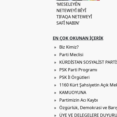
‘MESELEYÊN
NETEWEYÎ BÊYÎ
TIFAQA NETEWEYÎ
SAFÎ NABIN’
EN ÇOK OKUNAN İÇERIK
» Biz Kimiz?
» Parti Meclisi
» KÜRDİSTAN SOSYALİST PART
» PSK Parti Programı
» PSK İl Örgütleri
» 1160 Kürt Şahsiyetin Açık M
» KAMUOYUNA
» Partimizin Acı Kaybı
» Özgürlük, Demokrasi ve Barış 
» ÜYE VE DELEGELERE DUYUR