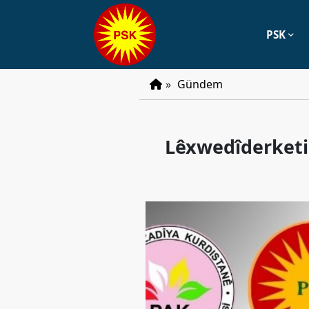
PSK
PSK
»
Gündem
Tarihçe
Parti
Lêxwedîderketi
Programı
Parti
Tüzüğü
YÖNETIM
Başkan
Başkan
Yardımcıları