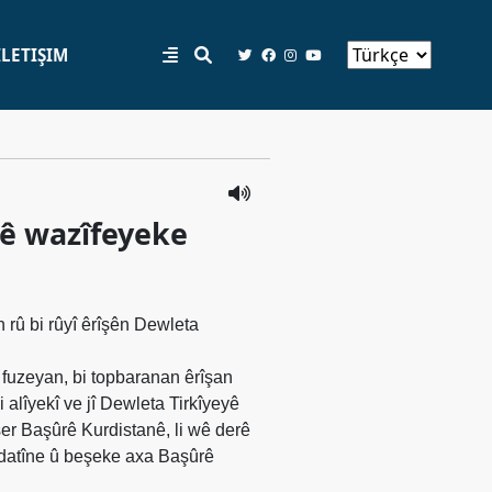
İLETIŞIM
ê wazîfeyeke
 rû bi rûyî êrîşên Dewleta
i fuzeyan, bi topbaranan êrîşan
 alîyekî ve jî Dewleta Tirkîyeyê
ser Başûrê Kurdistanê, li wê derê
datîne û beşeke axa Başûrê