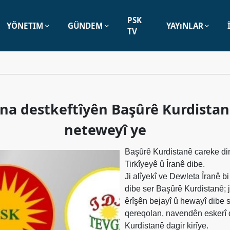
PSK
YÖNETIM
GÜNDEM
YAYıNLAR
TV
na destkeftîyên Başûrê Kurdistan
neteweyî ye
Başûrê Kurdistanê careke din
Tirkîyeyê û Îranê dibe.
Ji alîyekî ve Dewleta Îranê b
dibe ser Başûrê Kurdistanê; ji
êrîşên bejayî û hewayî dibe 
qereqolan, navendên eskerî 
Kurdistanê dagir kirîye.