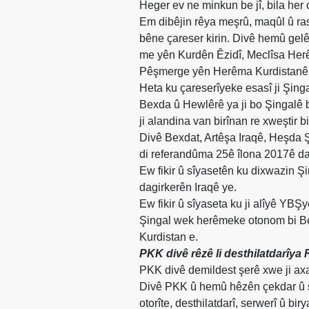
Heger ev ne minkun be jî, bila her
Em dibêjin rêya meşrû, maqûl û ra
bêne çareser kirin. Divê hemû gelê
me yên Kurdên Êzidî, Meclîsa Herêm
Pêşmerge yên Herêma Kurdistanê d
Heta ku çareserîyeke esasî ji Şin
Bexda û Hewlêrê ya ji bo Şingalê b
ji alandina van birînan re xweştir b
Divê Bexdat, Artêşa Iraqê, Heşda 
di referandûma 25ê îlona 2017ê da 
Ew fikir û sîyasetên ku dixwazin Ş
dagirkerên Iraqê ye.
Ew fikir û sîyaseta ku ji alîyê YBŞ
Şingal wek herêmeke otonom bi Bexd
Kurdistan e.
PKK divê rêzê li desthilatdarîya
PKK divê demildest şerê xwe ji axa
Divê PKK û hemû hêzên çekdar û sî
otorîte, desthilatdarî, serwerî û 