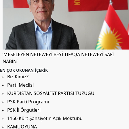
Etkinlikler
Ziyaretler
PSK
TV
YAYıNLAR
Broşür
‘MESELEYÊN NETEWEYÎ BÊYÎ TIFAQA NETEWEYÎ SAFÎ
NABIN’
Bültenler
EN ÇOK OKUNAN İÇERIK
Raporlar
» Biz Kimiz?
» Parti Meclisi
Deklerasyonlar
» KÜRDİSTAN SOSYALİST PARTİSİ TÜZÜĞÜ
İLETIŞIM
» PSK Parti Programı
» PSK İl Örgütleri
» 1160 Kürt Şahsiyetin Açık Mektubu
» KAMUOYUNA