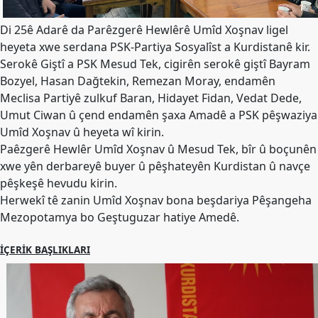
Merkez
Yönetim
Di 25ê Adarê da Parêzgerê Hewlêrê Umîd Xoşnav ligel
Kurulu
heyeta xwe serdana PSK-Partiya Sosyalîst a Kurdistanê kir.
Kadın
Serokê Giştî a PSK Mesud Tek, cigirên serokê giştî Bayram
Kolları
Bozyel, Hasan Dağtekin, Remezan Moray, endamên
Meclisa Partiyê zulkuf Baran, Hidayet Fidan, Vedat Dede,
Parti
Umut Ciwan û çend endamên şaxa Amadê a PSK pêşwaziya
Meclisi
Umîd Xoşnav û heyeta wî kirin.
İl
Paêzgerê Hewlêr Umîd Xoşnav û Mesud Tek, bîr û boçunên
Örgütleri
xwe yên derbareyê buyer û pêşhateyên Kurdistan û navçe
pêşkeşê hevudu kirin.
Gençlik
Herwekî tê zanin Umîd Xoşnav bona beşdariya Pêşangeha
Kolları
Mezopotamya bo Geştuguzar hatiye Amedê.
GÜNDEM
İÇERIK BAŞLIKLARI
Basından
Basın
Açıklamaları