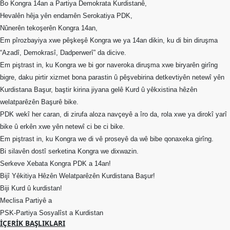
Merkez
Bo Kongra 14an a Partiya Demokrata Kurdistanê,
Yönetim
Hevalên hêja yên endamên Serokatiya PDK,
Kurulu
Nûnerên tekoşerên Kongra 14an,
Em pîrozbayiya xwe pêşkeşê Kongra we ya 14an dikin, ku di bin diruşma
Kadın
“Azadî, Demokrasî, Dadperwerî” da dicive.
Kolları
Em piştrast in, ku Kongra we bi gor naveroka diruşma xwe biryarên girîng
Parti
bigre, daku pirtir xizmet bona parastin û pêşvebirina detkevtiyên netewî yên
Meclisi
Kurdistana Başur, baştir kirina jiyana gelê Kurd û yêkxistina hêzên
welatparêzên Başurê bike.
İl
PDK wekî her caran, di zirufa aloza navçeyê a îro da, rola xwe ya dirokî yarî
Örgütleri
bike û erkên xwe yên netewî ci be ci bike.
Gençlik
Em piştrast in, ku Kongra we di vê proseyê da wê bibe qonaxeka girîng.
Kolları
Bi silavên dostî serketina Kongra we dixwazin.
Serkeve Xebata Kongra PDK a 14an!
GÜNDEM
Bijî Yêkitiya Hêzên Welatparêzên Kurdistana Başur!
Basından
Biji Kurd û kurdistan!
Meclisa Partiyê a
Basın
PSK-Partiya Sosyalîst a Kurdistan
Açıklamaları
İÇERIK BAŞLIKLARI