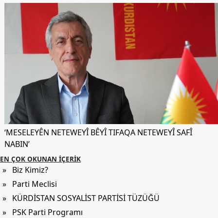
Etkinlikler
Ziyaretler
PSK
TV
YAYıNLAR
Broşür
Bültenler
Raporlar
‘MESELEYÊN NETEWEYÎ BÊYÎ TIFAQA NETEWEYÎ SAFÎ
NABIN’
Deklerasyonlar
EN ÇOK OKUNAN İÇERIK
İLETIŞIM
» Biz Kimiz?
» Parti Meclisi
» KÜRDİSTAN SOSYALİST PARTİSİ TÜZÜĞÜ
» PSK Parti Programı