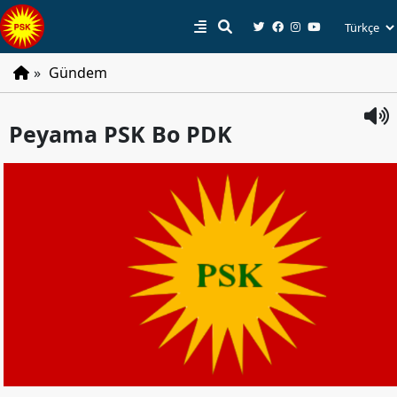
»
Gündem
PSK
Peyama PSK Bo PDK
Tarihçe
Parti
Programı
Parti
Tüzüğü
YÖNETIM
Başkan
Başkan
Yardımcıları