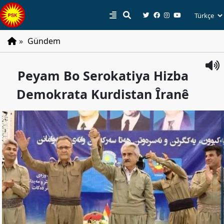
»
Gündem
PSK
Peyam Bo Serokatiya Hizba
Tarihçe
Demokrata Kurdistan Îranê
Parti
Programı
Parti
Tüzüğü
YÖNETIM
Başkan
Başkan
Yardımcıları