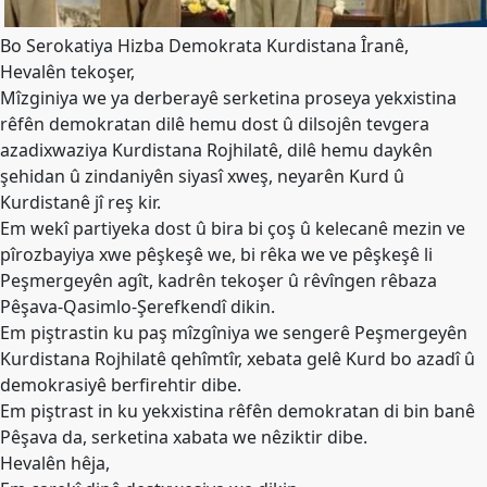
Merkez
Yönetim
Bo Serokatiya Hizba Demokrata Kurdistana Îranê,
Kurulu
Hevalên tekoşer,
Kadın
Mîzginiya we ya derberayê serketina proseya yekxistina
Kolları
rêfên demokratan dilê hemu dost û dilsojên tevgera
azadixwaziya Kurdistana Rojhilatê, dilê hemu daykên
Parti
şehidan û zindaniyên siyasî xweş, neyarên Kurd û
Meclisi
Kurdistanê jî reş kir.
İl
Em wekî partiyeka dost û bira bi çoş û kelecanê mezin ve
Örgütleri
pîrozbayiya xwe pêşkeşê we, bi rêka we ve pêşkeşê li
Peşmergeyên agît, kadrên tekoşer û rêvîngen rêbaza
Gençlik
Pêşava-Qasimlo-Şerefkendî dikin.
Kolları
Em piştrastin ku paş mîzgîniya we sengerê Peşmergeyên
GÜNDEM
Kurdistana Rojhilatê qehîmtîr, xebata gelê Kurd bo azadî û
demokrasiyê berfirehtir dibe.
Basından
Em piştrast in ku yekxistina rêfên demokratan di bin banê
Basın
Pêşava da, serketina xabata we nêziktir dibe.
Açıklamaları
Hevalên hêja,