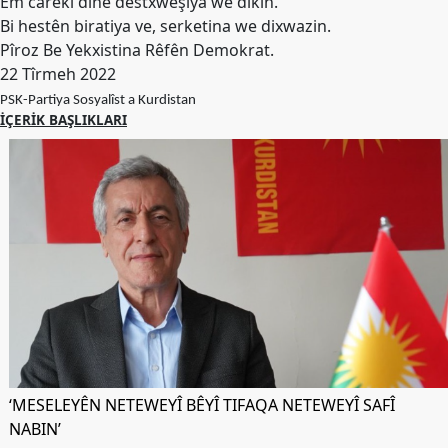
Em carekî dinê destxweşiya we dikin.
Etkinlikler
Bi hestên biratiya ve, serketina we dixwazin.
Pîroz Be Yekxistina Rêfên Demokrat.
Ziyaretler
22 Tîrmeh 2022
PSK
PSK-Partiya Sosyalîst a Kurdistan
TV
İÇERIK BAŞLIKLARI
YAYıNLAR
Broşür
Bültenler
Raporlar
Deklerasyonlar
İLETIŞIM
‘MESELEYÊN NETEWEYÎ BÊYÎ TIFAQA NETEWEYÎ SAFÎ
NABIN’