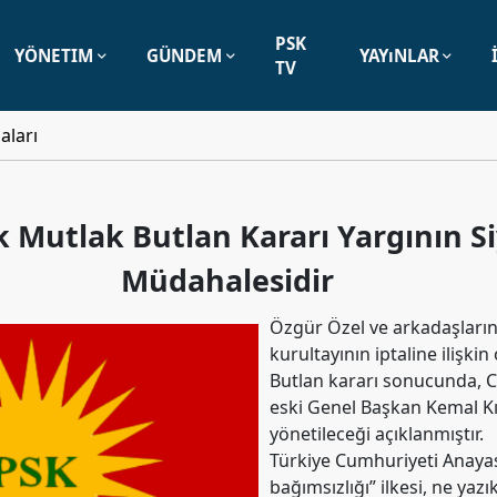
PSK
YÖNETIM
GÜNDEM
YAYıNLAR
TV
aları
k Mutlak Butlan Kararı Yargının S
Müdahalesidir
Özgür Özel ve arkadaşların
kurultayının iptaline ilişki
Butlan kararı sonucunda, 
eski Genel Başkan Kemal Kı
yönetileceği açıklanmıştır.
Türkiye Cumhuriyeti Anayas
bağımsızlığı” ilkesi, ne yaz