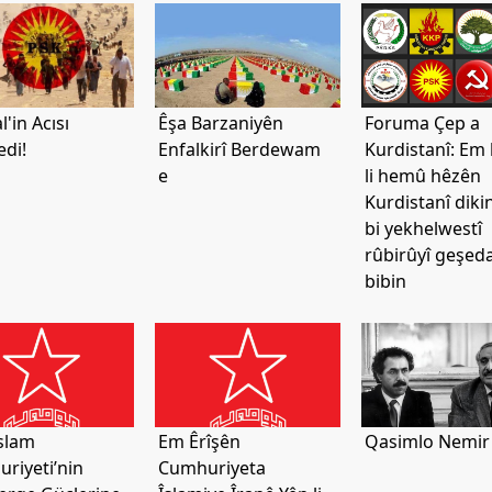
'in Acısı
Êşa Barzaniyên
Foruma Çep a
di!
Enfalkirî Berdewam
Kurdistanî: Em
e
li hemû hêzên
Kurdistanî diki
bi yekhelwestî
rûbirûyî geşed
bibin
İslam
Em Êrîşên
Qasimlo Nemir
riyeti’nin
Cumhuriyeta