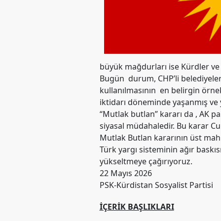
Merkez
Yönetim
Kurulu
Kadın
Kolları
büyük mağdurları ise Kürdler ve 
Parti
Bugün durum, CHP’li belediyelere
Meclisi
kullanılmasının en belirgin örn
İl
iktidarı döneminde yaşanmış ve
Örgütleri
“Mutlak butlan” kararı da , AK par
siyasal müdahaledir. Bu karar Cum
Gençlik
Mutlak Butlan kararının üst mah
Kolları
Türk yargı sisteminin ağır baskıs
GÜNDEM
yükseltmeye çağırıyoruz.
22 Mayıs 2026
Basından
PSK-Kürdistan Sosyalist Partisi
Basın
İÇERIK BAŞLIKLARI
Açıklamaları