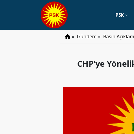
PSK
PSK
»
Gündem
»
Basın Açıklam
Tarihçe
Parti
CHP’ye Yöneli
Programı
Parti
Tüzüğü
YÖNETIM
Başkan
Başkan
Yardımcıları