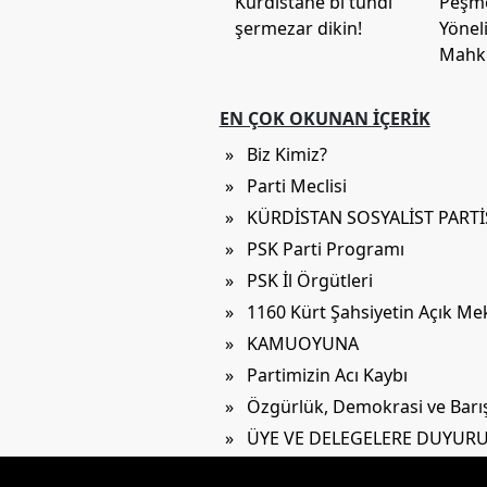
Kurdistanê bi tundî
Peşme
şermezar dikin!
Yöneli
Mahk
EN ÇOK OKUNAN İÇERIK
» Biz Kimiz?
» Parti Meclisi
» KÜRDİSTAN SOSYALİST PART
» PSK Parti Programı
» PSK İl Örgütleri
» 1160 Kürt Şahsiyetin Açık M
» KAMUOYUNA
» Partimizin Acı Kaybı
» Özgürlük, Demokrasi ve Barış 
» ÜYE VE DELEGELERE DUYUR