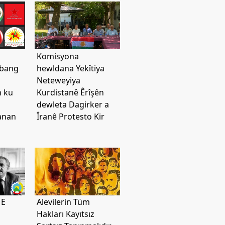
Komisyona
 bang
hewldana Yekîtiya
Neteweyiya
n ku
Kurdistanê Êrîşên
dewleta Dagirker a
anan
Îranê Protesto Kir
 E
Alevilerin Tüm
Hakları Kayıtsız