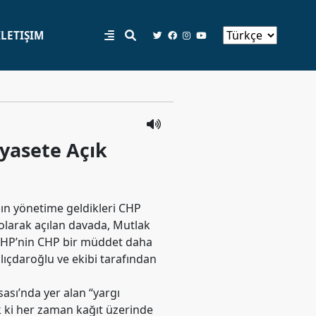
İLETIŞIM
iyasete Açık
ın yönetime geldikleri CHP
n olarak açılan davada, Mutlak
CHP’nin CHP bir müddet daha
lıçdaroğlu ve ekibi tarafından
ası’nda yer alan “yargı
ık ki her zaman kağıt üzerinde