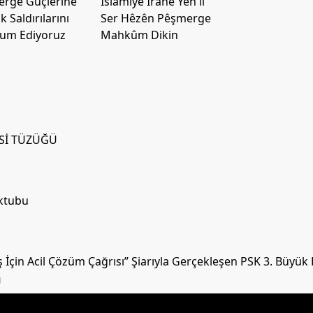
rge Güçlerine
Îslamiye Îranê Yên li
k Saldırılarını
Ser Hêzên Pêşmerge
um Ediyoruz
Mahkûm Dikin
İSİ TÜZÜĞÜ
ektubu
İçin Acil Çözüm Çağrısı” Şiarıyla Gerçekleşen PSK 3. Büyük
U