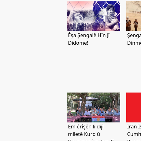
Etkinlikler
Ziyaretler
PSK
TV
Êşa Şengalê Hîn Jî
Şengal
Didome!
Dinme
YAYıNLAR
Broşür
Bültenler
Raporlar
Deklerasyonlar
İLETIŞIM
Em êrîşên li dijî
İran 
miletê Kurd û
Cumhu