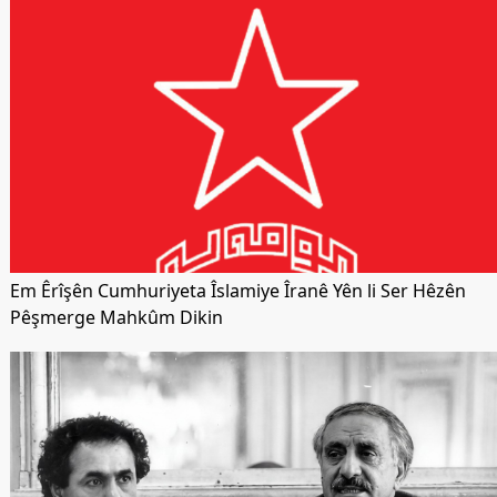
Em Êrîşên Cumhuriyeta Îslamiye Îranê Yên li Ser Hêzên
Pêşmerge Mahkûm Dikin