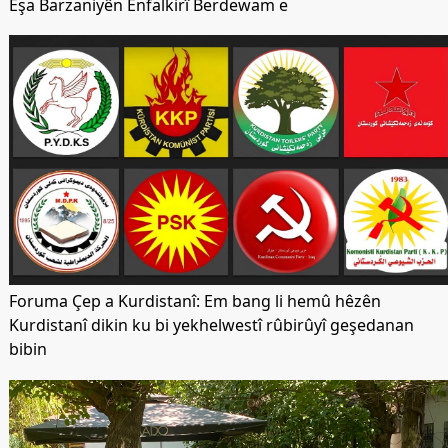
Êşa Barzaniyên Enfalkirî Berdewam e
Foruma Çep a Kurdistanî: Em bang li hemû hêzên
Kurdistanî dikin ku bi yekhelwestî rûbirûyî geşedanan
bibin