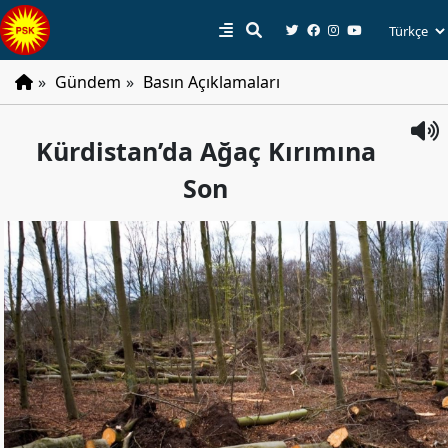
»
Gündem
»
Basın Açıklamaları
PSK
Kürdistan’da Ağaç Kırımına
Tarihçe
Son
Parti
Programı
Parti
Tüzüğü
YÖNETIM
Başkan
Başkan
Yardımcıları