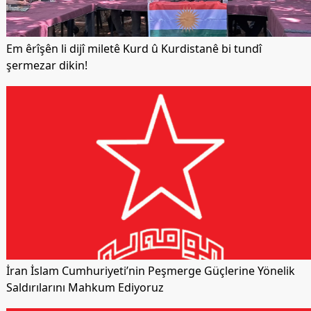
Em êrîşên li dijî miletê Kurd û Kurdistanê bi tundî
şermezar dikin!
İran İslam Cumhuriyeti’nin Peşmerge Güçlerine Yönelik
Saldırılarını Mahkum Ediyoruz