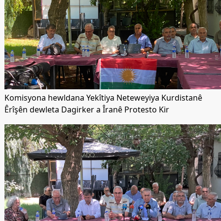
Komisyona hewldana Yekîtiya Neteweyiya Kurdistanê
Êrîşên dewleta Dagirker a Îranê Protesto Kir