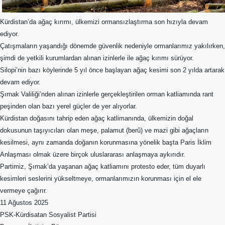
Merkez
Yönetim
Kurulu
Kürdistan’da ağaç kırımı, ülkemizi ormansızlaştırma son hızıyla devam
ediyor.
Kadın
Çatışmaların yaşandığı dönemde güvenlik nedeniyle ormanlarımız yakılırken,
Kolları
şimdi de yetkili kurumlardan alınan izinlerle ile ağaç kırımı sürüyor.
Silopi’nin bazı köylerinde 5 yıl önce başlayan ağaç kesimi son 2 yılda artarak
Parti
Meclisi
devam ediyor.
Şırnak Valiliği’nden alınan izinlerle gerçekleştirilen orman katliamında rant
İl
peşinden olan bazı yerel güçler de yer alıyorlar.
Örgütleri
Kürdistan doğasını tahrip eden ağaç katlimanında, ülkemizin doğal
dokusunun taşıyıcıları olan meşe, palamut (berû) ve mazi gibi ağaçların
Gençlik
Kolları
kesilmesi, aynı zamanda doğanın korunmasına yönelik başta Paris İklim
Anlaşması olmak üzere birçok uluslararası anlaşmaya aykırıdır.
GÜNDEM
Partimiz, Şırnak’da yaşanan ağaç katliamını protesto eder, tüm duyarlı
kesimleri seslerini yükseltmeye, ormanlarımızın korunması için el ele
Basından
vermeye çağırır.
Basın
11 Ağustos 2025
Açıklamaları
PSK-Kürdisatan Sosyalist Partisi