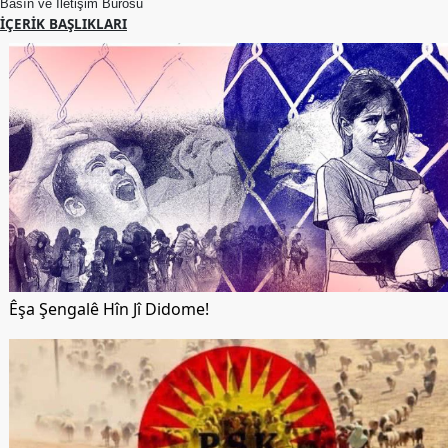
Basın ve İletişim Bürosu
Etkinlikler
İÇERIK BAŞLIKLARI
Ziyaretler
PSK
TV
YAYıNLAR
Broşür
Bültenler
Raporlar
Deklerasyonlar
Êşa Şengalê Hîn Jî Didome!
İLETIŞIM