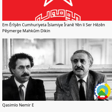
Em Êrîşên Cumhuriyeta Îslamiye Îranê Yên li Ser Hêzên
Pêşmerge Mahkûm Dikin
Qasimlo Nemir E