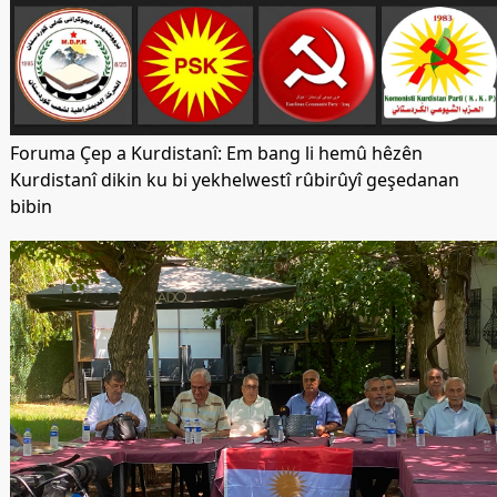
Foruma Çep a Kurdistanî: Em bang li hemû hêzên
Kurdistanî dikin ku bi yekhelwestî rûbirûyî geşedanan
bibin