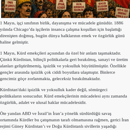
Merkez
Yönetim
Kurulu
1 May
ıs, işçi sınıfının birlik, dayanışma ve mücadele günüdür. 1886
Kadın
yılı
nda Chicago
’
da i
şçilerin insanca çalışma koşulları için başlattığı
Kolları
direniş
ten do
ğmuş, bugün dünya halklarının emek ve özgürlük günü
Parti
haline gelmiştir.
Meclisi
1 May
ıs, Kürd emekçileri açısından da özel bir anlam taşımaktadır.
İl
Çünkü Kürdistan, bilinçli politikalarla geri bırakılmış, sanayi ve üretim
Örgütleri
alanları
geli
ştirilmemiş, işsizlik ve yoksulluk büyütülmüştür. Özellikle
gençler arasında işsizlik çok ciddi boyutlara ulaşmıştır. Binlerce
Gençlik
gencimiz göçe zorlanmakta, geleceksiz bırakılmaktadır.
Kolları
Kürdistan
'
daki işsizlik ve yoksulluk kader değil, sömürgeci
GÜNDEM
politikaların sonucudur. Kürd emekçilerinin mücadelesi aynı zamanda
özgürlük, adalet ve ulusal haklar mücadelesidir.
Basından
Öte yandan ABD ve İsrail
’
in İran
’
a y
önelik sürdürdüğü savaş
Basın
ortamında Kürdler bu çatışmanın tarafı
olmamas
ına rağmen, gerici İran
Açıklamaları
rejimi Gü
ney K
ürdistan’ı ve Doğu Kürdistanlı sivillerin yaşadığı