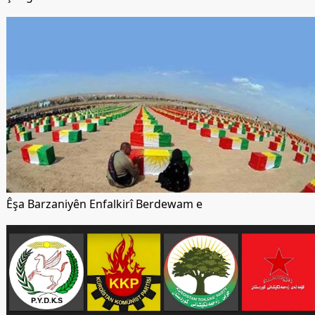
Êşa Barzaniyên Enfalkirî Berdewam e