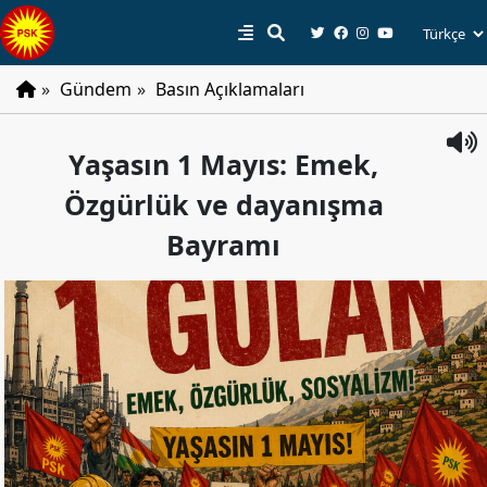
»
Gündem
»
Basın Açıklamaları
PSK
Yaşasın 1 Mayıs: Emek,
Tarihçe
Özgürlük ve dayanışma
Parti
Programı
Bayramı
Parti
Tüzüğü
YÖNETIM
Başkan
Başkan
Yardımcıları