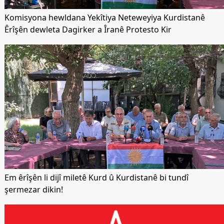
Komisyona hewldana Yekîtiya Neteweyiya Kurdistanê
Êrîşên dewleta Dagirker a Îranê Protesto Kir
Em êrîşên li dijî miletê Kurd û Kurdistanê bi tundî
şermezar dikin!