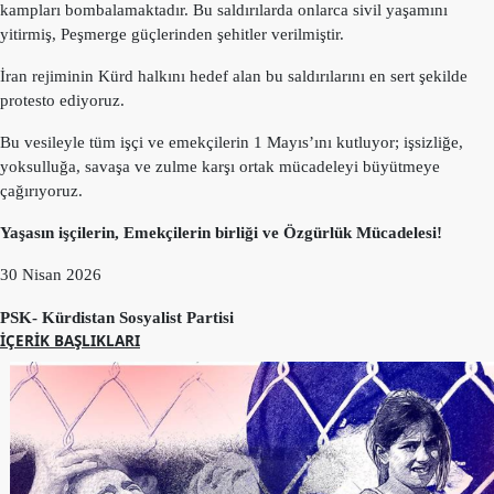
kampları bombalamaktadır. Bu saldırılarda onlarca sivil yaşamını
Etkinlikler
yitirmiş, Peşmerge güçlerinden şehitler verilmiştir.
Ziyaretler
İran rejiminin Kürd halkını hedef alan bu saldırılarını en sert şekilde
PSK
protesto ediyoruz.
TV
Bu vesileyle tüm işçi ve emekçilerin 1 Mayıs’ını kutluyor; işsizliğe,
YAYıNLAR
yoksulluğa, savaşa ve zulme karşı
ortak m
ücadeleyi büyütmeye
çağırıyoruz.
Broşür
Yaşasın işçilerin, Emekçilerin birliği ve Özgürlük Mücadelesi
!
Bültenler
30 Nisan 2026
Raporlar
PSK- Kürdistan Sosyalist Partisi
Deklerasyonlar
İÇERIK BAŞLIKLARI
İLETIŞIM