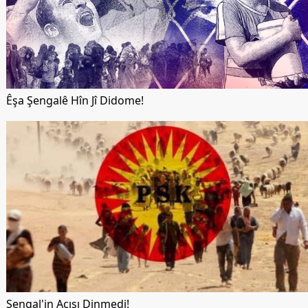
Êşa Şengalê Hîn Jî Didome!
Şengal'in Acısı Dinmedi!