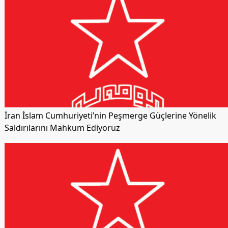
İran İslam Cumhuriyeti’nin Peşmerge Güçlerine Yönelik
Saldırılarını Mahkum Ediyoruz