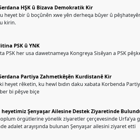
Serdana HŞK û Bizava Demokratik Kir
u heyet bir û boçûnên xwe yên derheqa bûyer û pêşhateyê
 kirin.
itina PSK û YNK
ta PSK her usa dawetnameya Kongreya Sisêyan a PSK pêşke
Serdana Partiya Zahmetkêşên Kurdistanê Kir
iki heyet rêketin, ku hewl bıdın daku xabata Korbenda Part
ber bi pêşve biçe
i heyetimiz Şenyaşar Ailesine Destek Ziyaretinde Bulund
 toplum örgütlerine yönelik ziyaretler çerçevesinde Urfa’ya g
e adalet arayışında bulunan Şenyaşar ailesini ziyaret etti