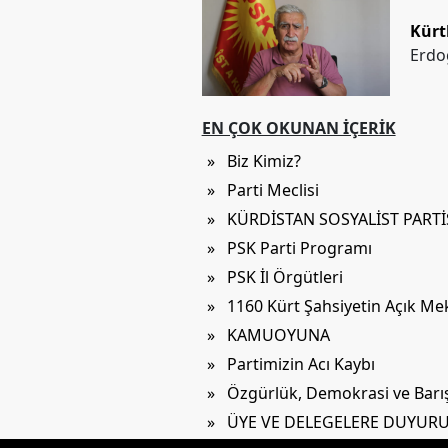
Kürt
Erdo
EN ÇOK OKUNAN İÇERIK
» Biz Kimiz?
» Parti Meclisi
» KÜRDİSTAN SOSYALİST PART
» PSK Parti Programı
» PSK İl Örgütleri
» 1160 Kürt Şahsiyetin Açık M
» KAMUOYUNA
» Partimizin Acı Kaybı
» Özgürlük, Demokrasi ve Barış 
» ÜYE VE DELEGELERE DUYUR