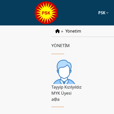
PSK
PSK
»
Yönetim
Tarihçe
YÖNETİM
Parti
Programı
Parti
Tüzüğü
YÖNETIM
Tayyip Kızılyıldız
Başkan
MYK Üyesi
Başkan
a@a
Yardımcıları