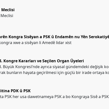
 Meclisi
 Meclisi
arên Kongra Sisêyan a PSK û Endamên nu Yên Serokatiy
ongra xwe a sisêyan li Amedê lidar xist
3. Kongre Kararları ve Seçilen Organ Üyeleri
. Büyük Kongresi’nde ayrıca siyasal gündemdeki değişik kon
rak bunların hayata geçirilmesi için güçlü bir irade ortaya 
itina PDK û PSK
ta PSK her usa dawetnameya PSK a bo Kongraya Sisê a PSK