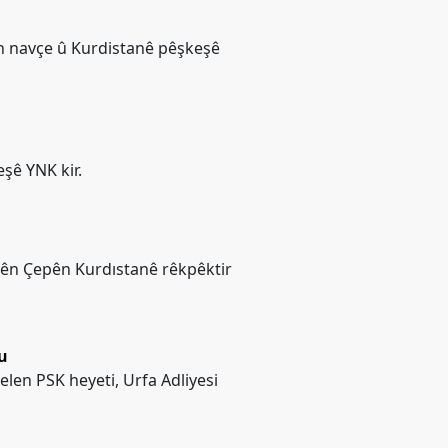
n navçe û Kurdistanê pêşkeşê
şê YNK kir.
iyên Çepên Kurdıstanê rêkpêktir
u
elen PSK heyeti, Urfa Adliyesi