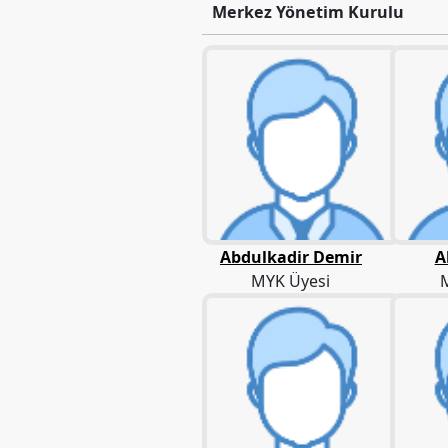
Merkez
Merkez Yönetim Kurulu
Yönetim
Kurulu
Kadın
Kolları
Parti
Meclisi
İl
Örgütleri
Abdulkadir Demir
A
Gençlik
MYK Üyesi
Kolları
GÜNDEM
Basından
Basın
Açıklamaları