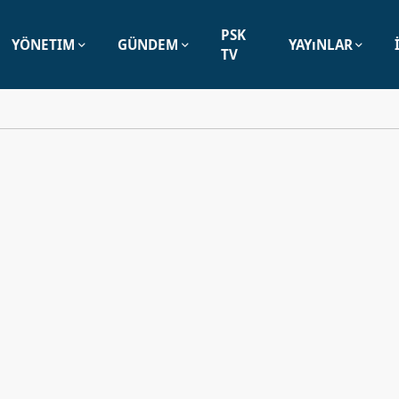
PSK
YÖNETIM
GÜNDEM
YAYıNLAR
TV