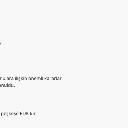
ê
ulara ilişkin önemli kararlar
konuldu.
 pêşkeşê PDK kir