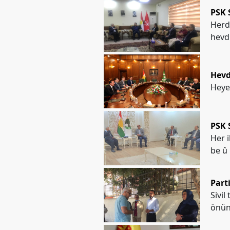
PSK 
Herd
hevdu
Hevd
Heye
PSK 
Her 
be û 
Part
Sivil
önünd