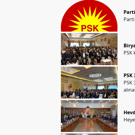
Parti
Parti
Biry
PSK k
PSK 
PSK 3
alına
Hevd
Heye