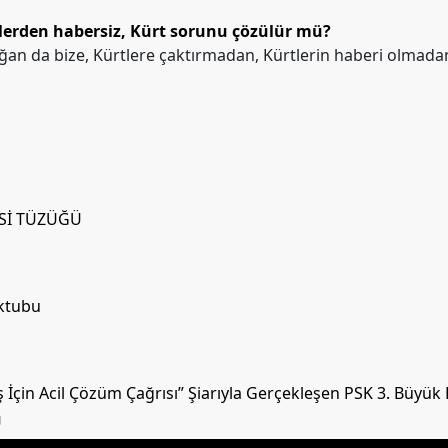
lerden habersiz, Kürt sorunu çözülür mü?
ğan da bize, Kürtlere çaktırmadan, Kürtlerin haberi olma
İSİ TÜZÜĞÜ
ektubu
İçin Acil Çözüm Çağrısı” Şiarıyla Gerçekleşen PSK 3. Büyük
U