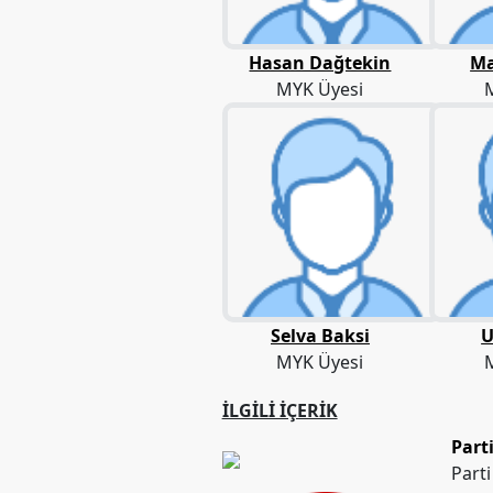
Etkinlikler
Ziyaretler
Hasan Dağtekin
Ma
MYK Üyesi
PSK
TV
YAYıNLAR
Broşür
Bültenler
Raporlar
Deklerasyonlar
Selva Baksi
U
MYK Üyesi
İLETIŞIM
İLGILI İÇERIK
Part
Part