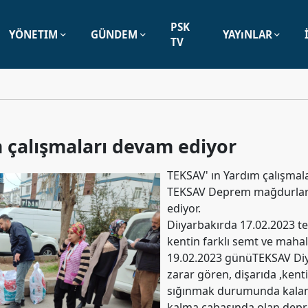
PSK
YÖNETIM
GÜNDEM
YAYıNLAR
TV
 çalışmaları devam ediyor
TEKSAV' ın Yardım çalışmal
TEKSAV Deprem mağdurları
ediyor.
Diıyarbakırda 17.02.2023 te
kentin farklı semt ve mahal
19.02.2023 günüTEKSAV Di
zarar gören, dişarıda ,kent
sığınmak durumunda kalan 
kalma çabasında olan dep