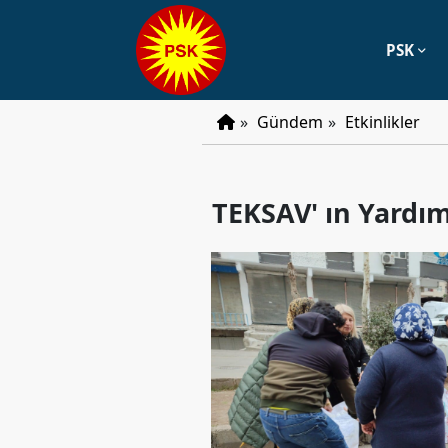
PSK
PSK
»
Gündem
»
Etkinlikler
Tarihçe
Parti
TEKSAV' ın Yardım
Programı
Parti
Tüzüğü
YÖNETIM
Başkan
Başkan
Yardımcıları