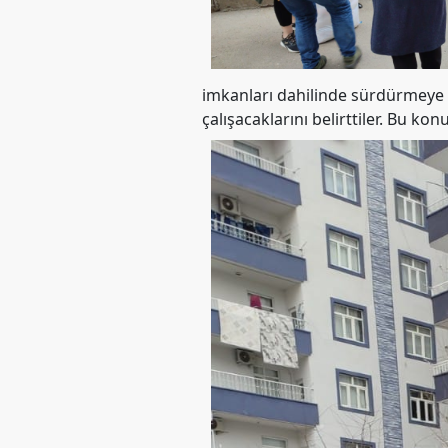
Merkez
Yönetim
Kurulu
Kadın
imkanları dahilinde sürdürmeye 
Kolları
çalışacaklarını belirttiler. Bu kon
Parti
Meclisi
İl
Örgütleri
Gençlik
Kolları
GÜNDEM
Basından
Basın
Açıklamaları