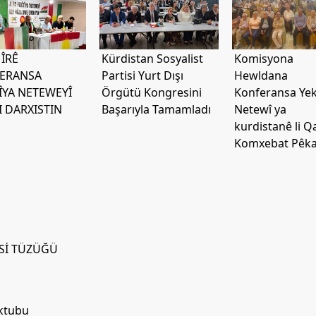
MÎRÊ
Kürdistan Sosyalist
Komisyona
ERANSA
Partisi Yurt Dışı
Hewldana
ÎYA NETEWEYÎ
Örgütü Kongresini
Konferansa Yek
I DARXISTIN
Başarıyla Tamamladı
Netewî ya
kurdistanê li Q
Komxebat Pêka
İSİ TÜZÜĞÜ
ektubu