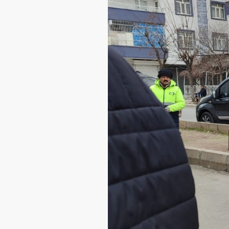
Etkinlikler
Ziyaretler
PSK
TV
YAYıNLAR
Broşür
Bültenler
Raporlar
Deklerasyonlar
İLETIŞIM