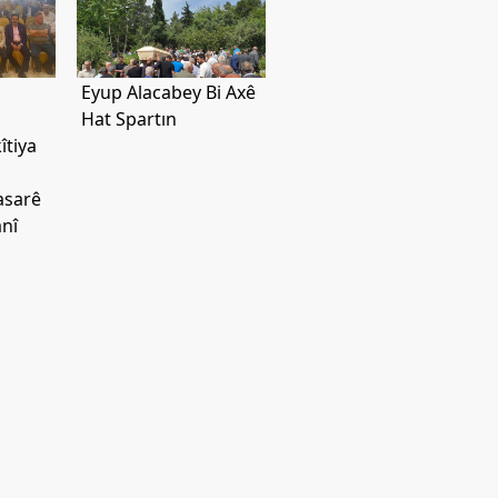
Eyup Alacabey Bi Axê
Hat Spartın
îtiya
asarê
nî