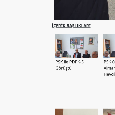
İÇERIK BAŞLIKLARI
PSK ile PDPK-S
PSK û
Görüştü
Alma
Hevdî