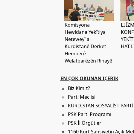
Komisyona
LI ÎZ
Hewldana Yekîtiya
KONF
Neteweyî a
YEKÎT
Kurdistanê Derket
HAT L
Hemberê
Welatparêzên Rihayê
EN ÇOK OKUNAN İÇERIK
» Biz Kimiz?
» Parti Meclisi
» KÜRDİSTAN SOSYALİST PART
» PSK Parti Programı
» PSK İl Örgütleri
» 1160 Kürt Şahsiyetin Açık M