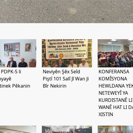
 PDPK-S li
Neviyên Şêx Seîd
KONFERANSA
nyayê
Piştî 101 Salî Jî Wan Ji
KOMÎSYONA
tinek Pêkanin
Bîr Nekirin
HEWLDANA YEK
NETEWEYÎ YA
KURDISTANÊ LI
WANÊ HAT LI D
XISTIN